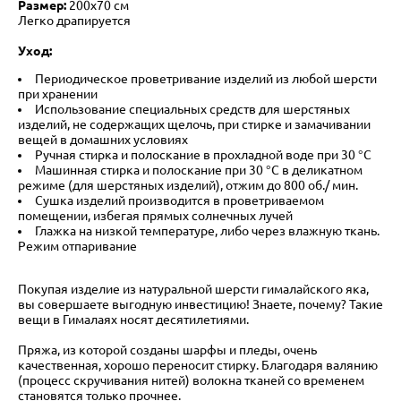
Размер:
200х70 см
Легко драпируется
Уход:
Периодическое проветривание изделий из любой шерсти
при хранении
Использование специальных средств для шерстяных
изделий, не содержащих щелочь, при стирке и замачивании
вещей в домашних условиях
Ручная стирка и полоскание в прохладной воде при 30 °С
Машинная стирка и полоскание при 30 °С в деликатном
режиме (для шерстяных изделий), отжим до 800 об./ мин.
Сушка изделий производится в проветриваемом
помещении, избегая прямых солнечных лучей
Глажка на низкой температуре, либо через влажную ткань.
Режим отпаривание
Покупая изделие из натуральной шерсти гималайского яка,
вы совершаете выгодную инвестицию! Знаете, почему? Такие
вещи в Гималаях носят десятилетиями.
⠀
Пряжа, из которой созданы шарфы и пледы, очень
качественная, хорошо переносит стирку. Благодаря валянию
(процесс скручивания нитей) волокна тканей со временем
становятся только прочнее.