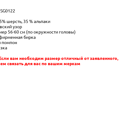
:
SG0122
5% шерсть, 35 % альпаки
вский узор
мер 56-60 см (по окружности головы)
фирменная бирка
 помпон
язка
сли вам необходим размер отличный от заявленного,
м связать для вас по вашим меркам