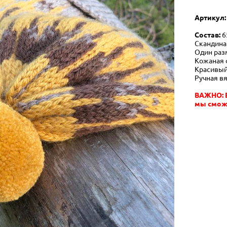
Артикул
Состав:
6
Скандина
Один раз
Кожаная 
Красивый
Ручная в
ВАЖНО: Е
мы сможе